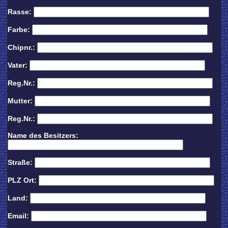
Rasse:
Farbe:
Chipnr.:
Vater:
Reg.Nr.:
Mutter:
Reg.Nr.:
Name des Besitzers:
Straße:
PLZ Ort:
Land:
Email: