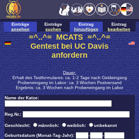
Einträge
Einträge
Eintrag
Eintrag
ansehen
suchen
hinzufügen
bearbeiten
=^..^= MCATS =^..^=
Gentest bei UC Davis
anfordern
Dauer:
Erhalt des Testformulares: ca. 1-2 Tage nach Geldeingang
Probeneingang im Labor: ca. 3 Wochen Postversand
Ergebnis: ca. 3 Wochen nach Probeneingang im Labor
Name der Katze:
Reg.Nr.:
Geschlecht:
männlich:
weiblich:
unbekannt
Geburtsdatum (Monat-Tag-Jahr):
-
-