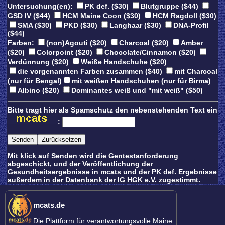
Untersuchung(en):
PK def. ($30)
Blutgruppe ($44)
GSD IV ($44)
HCM Maine Coon ($30)
HCM Ragdoll ($30)
SMA ($30)
PKD ($30)
Langhaar ($30)
DNA-Profil
($44)
Farben:
(non)Agouti ($20)
Charcoal ($20)
Amber
($20)
Colorpoint ($20)
Chocolate/Cinnamon ($20)
Verdünnung ($20)
Weiße Handschuhe ($20)
die vorgenannten Farben zusammen ($40)
mit Charcoal
(nur für Bengal)
mit weißen Handschuhen (nur für Birma)
Albino ($20)
Dominantes weiß und "mit weiß" ($50)
Bitte tragt hier als Spamschutz den nebenstehenden Text ein
:
Mit klick auf Senden wird die Gentestanforderung
abgeschickt, und der Veröffentlichung der
Gesundheitsergebnisse in mcats und der PK def. Ergebnisse
außerdem in der Datenbank der IG HGK e.V. zugestimmt.
mcats.de
Die Plattform für verantwortungsvolle Maine