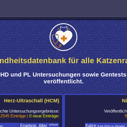
dheitsdatenbank für alle Katzenr
HD und PL Untersuchungen sowie Gentests
veröffentlicht.
Herz-Ultraschall (HCM)
Ni
lichte Untersuchungsergebnisse:
Veröffentli
2545 Einträge |
0 neue Einträge:
9
Ergebnis
Alter
erfasst
Katze
ls)
(Link führt zu Details)