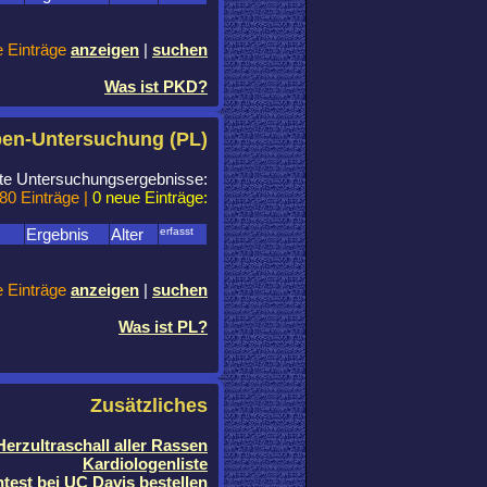
e Einträge
anzeigen
|
suchen
Was ist PKD?
ben-Untersuchung (PL)
chte Untersuchungsergebnisse:
80 Einträge |
0 neue Einträge:
Ergebnis
Alter
erfasst
e Einträge
anzeigen
|
suchen
Was ist PL?
Zusätzliches
erzultraschall aller Rassen
Kardiologenliste
test bei UC Davis bestellen