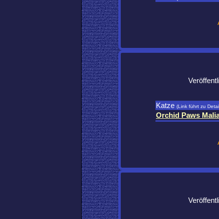
Veröffent
Katze
(Link führt zu Detai
Orchid Paws Mali
Veröffent