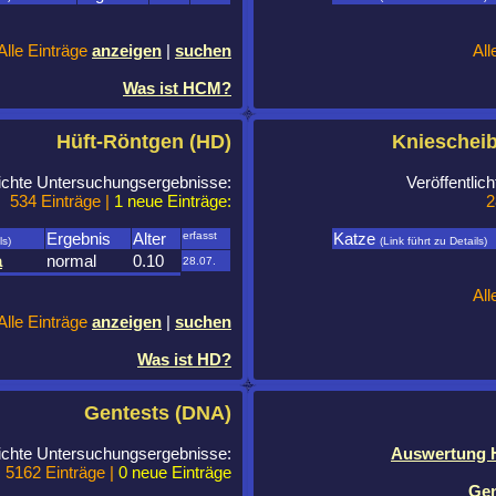
Alle Einträge
anzeigen
|
suchen
All
Was ist HCM?
Hüft-Röntgen (HD)
Knieschei
lichte Untersuchungsergebnisse:
Veröffentli
534 Einträge |
1 neue Einträge:
2
Ergebnis
Alter
erfasst
Katze
ls)
(Link führt zu Details)
a
normal
0.10
28.07.
All
Alle Einträge
anzeigen
|
suchen
Was ist HD?
Gentests (DNA)
lichte Untersuchungsergebnisse:
Auswertung H
5162 Einträge |
0 neue Einträge
Gen