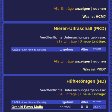
Alle Einträge
anzeigen
|
suchen
Was ist HCM?
Nieren-Ultraschall (PKD)
Veröffentlichte Untersuchungsergebnisse:
917 Einträge |
0 neue Einträge:
Katze
Ergebnis
Alter
erfasst
(Link führt zu Details)
Alle Einträge
anzeigen
|
suchen
Was ist PKD?
Hüft-Röntgen (HD)
Veröffentlichte Untersuchungsergebnisse:
534 Einträge |
1 neue Einträge:
Katze
Ergebnis
Alter
erfasst
(Link führt zu Details)
Orchid Paws Malia
normal
0.10
28.07.