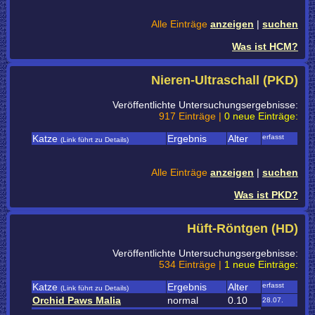
Alle Einträge
anzeigen
|
suchen
Was ist HCM?
Nieren-Ultraschall (PKD)
Veröffentlichte Untersuchungsergebnisse:
917 Einträge |
0 neue Einträge:
Katze
Ergebnis
Alter
erfasst
(Link führt zu Details)
Alle Einträge
anzeigen
|
suchen
Was ist PKD?
Hüft-Röntgen (HD)
Veröffentlichte Untersuchungsergebnisse:
534 Einträge |
1 neue Einträge:
Katze
Ergebnis
Alter
erfasst
(Link führt zu Details)
Orchid Paws Malia
normal
0.10
28.07.