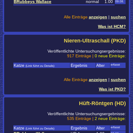
BRubbeys Wallace
normal
1.00
09.08.
Alle Einträge
anzeigen
|
suchen
Was ist HCM?
Nieren-Ultraschall (PKD)
Veröffentlichte Untersuchungsergebnisse:
917 Einträge |
0 neue Einträge:
Katze
Ergebnis
Alter
erfasst
(Link führt zu Details)
Alle Einträge
anzeigen
|
suchen
Was ist PKD?
Hüft-Röntgen (HD)
Veröffentlichte Untersuchungsergebnisse:
535 Einträge |
2 neue Einträge:
Katze
Ergebnis
Alter
erfasst
(Link führt zu Details)