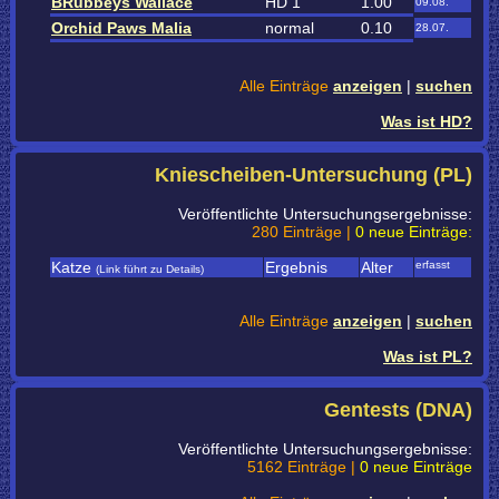
BRubbeys Wallace
HD 1
1.00
09.08.
Orchid Paws Malia
normal
0.10
28.07.
Alle Einträge
anzeigen
|
suchen
Was ist HD?
Kniescheiben-Untersuchung (PL)
Veröffentlichte Untersuchungsergebnisse:
280 Einträge |
0 neue Einträge:
Katze
Ergebnis
Alter
erfasst
(Link führt zu Details)
Alle Einträge
anzeigen
|
suchen
Was ist PL?
Gentests (DNA)
Veröffentlichte Untersuchungsergebnisse:
5162 Einträge |
0 neue Einträge