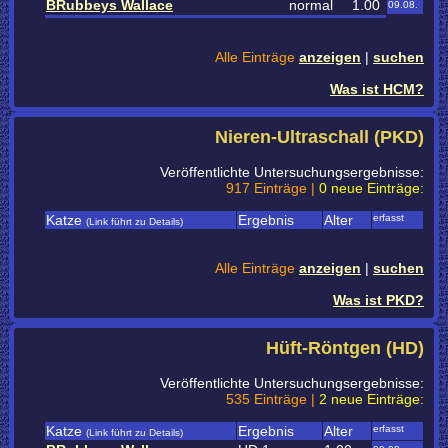
BRubbeys Wallace
normal
1.00
09.08.
Alle Einträge
anzeigen
|
suchen
Was ist HCM?
Nieren-Ultraschall (PKD)
Veröffentlichte Untersuchungsergebnisse:
917 Einträge |
0 neue Einträge:
Katze
Ergebnis
Alter
erfasst
(Link führt zu Details)
Alle Einträge
anzeigen
|
suchen
Was ist PKD?
Hüft-Röntgen (HD)
Veröffentlichte Untersuchungsergebnisse:
535 Einträge |
2 neue Einträge:
Katze
Ergebnis
Alter
erfasst
(Link führt zu Details)