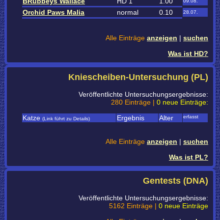
BRubbeys Wallace
HD 1
1.00
09.08.
Orchid Paws Malia
normal
0.10
28.07.
Alle Einträge
anzeigen
|
suchen
Was ist HD?
Kniescheiben-Untersuchung (PL)
Veröffentlichte Untersuchungsergebnisse:
280 Einträge |
0 neue Einträge:
Katze
Ergebnis
Alter
erfasst
(Link führt zu Details)
Alle Einträge
anzeigen
|
suchen
Was ist PL?
Gentests (DNA)
Veröffentlichte Untersuchungsergebnisse:
5162 Einträge |
0 neue Einträge