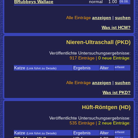
BRubbeys Wallace
normal
1.00
09.08.
Alle Einträge
anzeigen
|
suchen
Was ist HCM?
Nieren-Ultraschall (PKD)
Veröffentlichte Untersuchungsergebnisse:
917 Einträge |
0 neue Einträge:
Katze
Ergebnis
Alter
erfasst
(Link führt zu Details)
Alle Einträge
anzeigen
|
suchen
Was ist PKD?
Hüft-Röntgen (HD)
Veröffentlichte Untersuchungsergebnisse:
535 Einträge |
2 neue Einträge:
Katze
Ergebnis
Alter
erfasst
(Link führt zu Details)