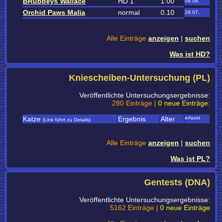
BRubbeys Wallace
HD 1
1.00
09.08.
Orchid Paws Malia
normal
0.10
28.07.
Alle Einträge
anzeigen
|
suchen
Was ist HD?
Kniescheiben-Untersuchung (PL)
Veröffentlichte Untersuchungsergebnisse:
280 Einträge |
0 neue Einträge:
Katze
Ergebnis
Alter
erfasst
(Link führt zu Details)
Alle Einträge
anzeigen
|
suchen
Was ist PL?
Gentests (DNA)
Veröffentlichte Untersuchungsergebnisse:
5162 Einträge |
0 neue Einträge