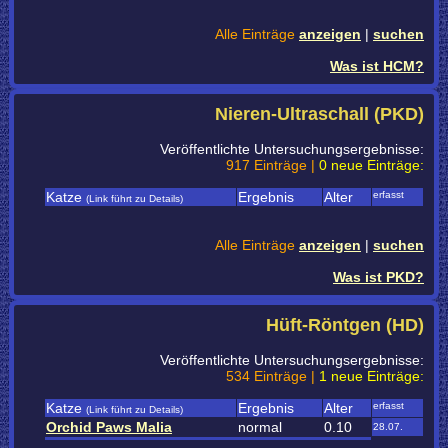
Alle Einträge
anzeigen
|
suchen
Was ist HCM?
Nieren-Ultraschall (PKD)
Veröffentlichte Untersuchungsergebnisse:
917 Einträge |
0 neue Einträge:
Katze
Ergebnis
Alter
erfasst
(Link führt zu Details)
Alle Einträge
anzeigen
|
suchen
Was ist PKD?
Hüft-Röntgen (HD)
Veröffentlichte Untersuchungsergebnisse:
534 Einträge |
1 neue Einträge:
Katze
Ergebnis
Alter
erfasst
(Link führt zu Details)
Orchid Paws Malia
normal
0.10
28.07.