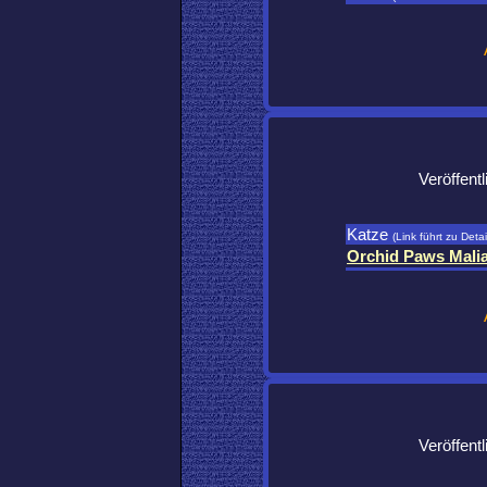
Veröffent
Katze
(Link führt zu Detai
Orchid Paws Mali
Veröffent