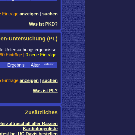
e Einträge
anzeigen
|
suchen
Was ist PKD?
ben-Untersuchung (PL)
chte Untersuchungsergebnisse:
80 Einträge |
0 neue Einträge:
Ergebnis
Alter
erfasst
e Einträge
anzeigen
|
suchen
Was ist PL?
Zusätzliches
erzultraschall aller Rassen
Kardiologenliste
test bei UC Davis bestellen