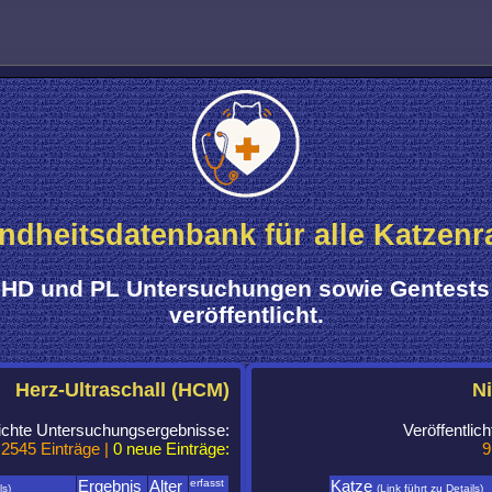
dheitsdatenbank für alle Katzenr
HD und PL Untersuchungen sowie Gentests
veröffentlicht.
Herz-Ultraschall (HCM)
Ni
lichte Untersuchungsergebnisse:
Veröffentli
2545 Einträge |
0 neue Einträge:
9
Ergebnis
Alter
erfasst
Katze
ls)
(Link führt zu Details)