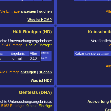
Alle Einträge
anzeigen
|
suchen
All
Was ist HCM?
Hüft-Röntgen (HD)
Knieschei
lichte Untersuchungsergebnisse:
Veröffentli
534 Einträge |
1 neue Einträge:
2
Ergebnis
Alter
erfasst
Katze
ls)
(Link führt zu Details)
a
normal
0.10
28.07.
All
Alle Einträge
anzeigen
|
suchen
Was ist HD?
Gentests (DNA)
lichte Untersuchungsergebnisse:
Auswertung H
5162 Einträge |
0 neue Einträge
Gen